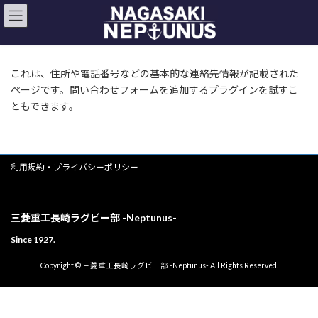
コ
ナ
ン
ビ
テ
ゲ
ン
ー
ツ
シ
これは、住所や電話番号などの基本的な連絡先情報が記載された
へ
ョ
ページです。問い合わせフォームを追加するプラグインを試すこ
ス
ン
キ
に
ともできます。
ッ
移
プ
動
利用規約・プライバシーポリシー
三菱重工長崎ラグビー部 -Neptunus-
Since 1927.
Copyright © 三菱重工長崎ラグビー部 -Neptunus- All Rights Reserved.