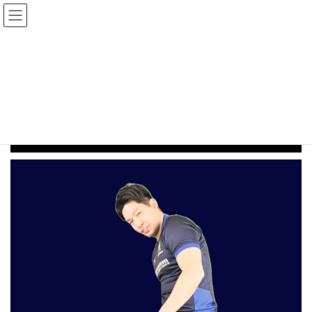
コ
ナ
ン
ビ
テ
ゲ
ン
ー
2024年10月15日
ツ
シ
へ
ョ
ス
ン
プロフィール
キ
に
ッ
移
プ
動