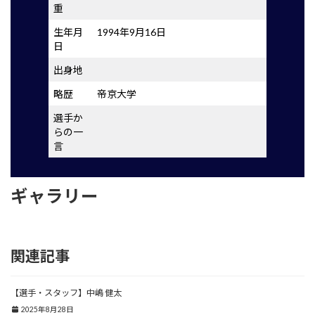
重
生年月
1994年9月16日
日
出身地
略歴
帝京大学
選手か
らの一
言
ギャラリー
関連記事
【選手・スタッフ】中嶋 健太
2025年8月28日