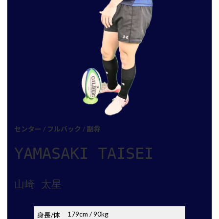
センター / フルバック / 副将
YAMASAKI TAISEI
山崎 太星
179cm / 90kg
身長/体