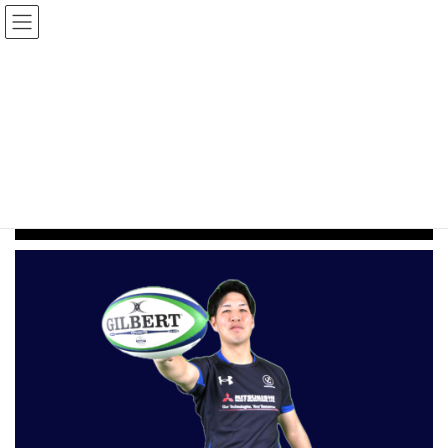
コ
ナ
ン
ビ
テ
ゲ
ン
ー
ツ
シ
2024年10月15日
へ
ョ
ス
ン
キ
に
プロフィール
ッ
移
プ
動