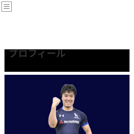
コ
ナ
ン
ビ
テ
ゲ
ン
ー
ツ
シ
2025年5月21日
へ
ョ
ス
ン
キ
に
プロフィール
ッ
移
プ
動